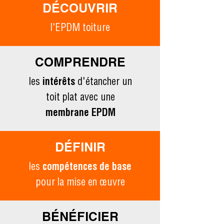
DÉCOUVRIR
l'EPDM toiture
COMPRENDRE
les
intérêts
d'étancher un
toit plat avec une
membrane EPDM
DÉFINIR
les
compétences de base
pour la mise en œuvre
BÉNÉFICIER